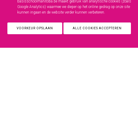
basisschoolmanitoba.be maakt gebruik van analytische cookies (zoals
Google Analytics) waarmee we dieper op het online gedrag op onze site
kunnen ingaan en de website verder kunnen verbeteren.
VOORKEUR OPSLAAN
ALLE COOKIES ACCEPTEREN
Basisschool Manitoba
Manitobalaan 48, 8200 Sint-Andries
sec.manitoba@telenet.be
050 38 63 81
SMARTSCHOOL
FACEBOOK
-
Privacy policy
Disclaimer